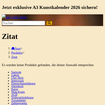
Jetzt exklusive A3 Kunstkalender 2026 sichern!
Zum
Inhalt
springen
Zitat
Start
>
Produkte
>
Zitat
Es wurden keine Produkte gefunden, die deiner Auswahl entsprechen.
Startseite
Galerie
Über Mich
Impressum
Datenschutzerklärung
Warenkorb
Kasse
Mein Konto
AGB
Widerrufsbelehrung
Versandarten
Zahlungsarten