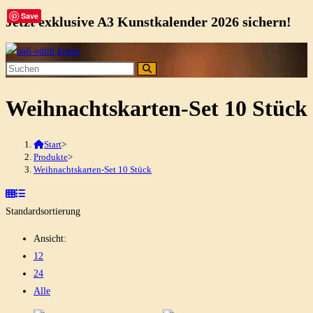
Save
Jetzt exklusive A3 Kunstkalender 2026 sichern!
Zum
Inhalt
springen
Weihnachtskarten-Set 10 Stück
Start
>
Produkte
>
Weihnachtskarten-Set 10 Stück
Standardsortierung
Ansicht:
12
24
Alle