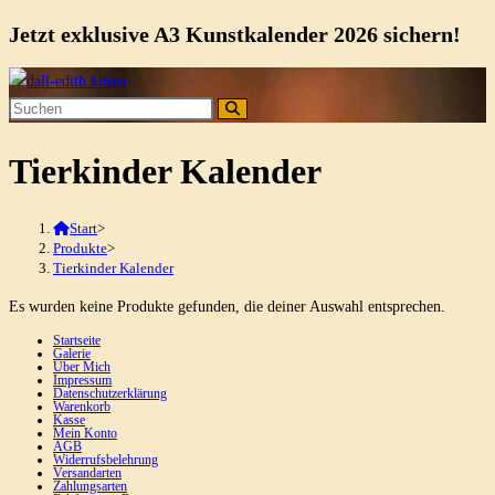
Jetzt exklusive A3 Kunstkalender 2026 sichern!
Zum
Inhalt
springen
Tierkinder Kalender
Start
>
Produkte
>
Tierkinder Kalender
Es wurden keine Produkte gefunden, die deiner Auswahl entsprechen.
Startseite
Galerie
Über Mich
Impressum
Datenschutzerklärung
Warenkorb
Kasse
Mein Konto
AGB
Widerrufsbelehrung
Versandarten
Zahlungsarten