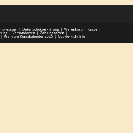
Impressum
Datenschutzerklärung
Warenkorb
Kasse
hrung
Versandarten
Zahlungsarten
Premium Kunstkalender 2026
Cookie-Richtlinie