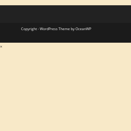
Copyright - WordPress Theme by OceanWP
×