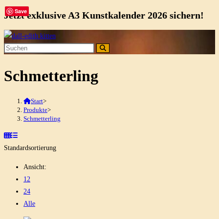
Save
Jetzt exklusive A3 Kunstkalender 2026 sichern!
Zum
Inhalt
springen
Schmetterling
Start
>
Produkte
>
Schmetterling
Standardsortierung
Ansicht:
12
24
Alle