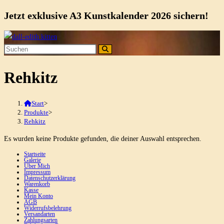
Jetzt exklusive A3 Kunstkalender 2026 sichern!
Zum
Inhalt
springen
Rehkitz
Start
>
Produkte
>
Rehkitz
Es wurden keine Produkte gefunden, die deiner Auswahl entsprechen.
Startseite
Galerie
Über Mich
Impressum
Datenschutzerklärung
Warenkorb
Kasse
Mein Konto
AGB
Widerrufsbelehrung
Versandarten
Zahlungsarten