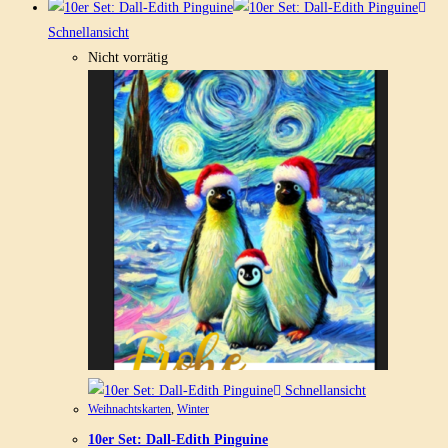
Schnellansicht
Nicht vorrätig
Schnellansicht
Weihnachtskarten
,
Winter
10er Set: Dall-Edith Pinguine