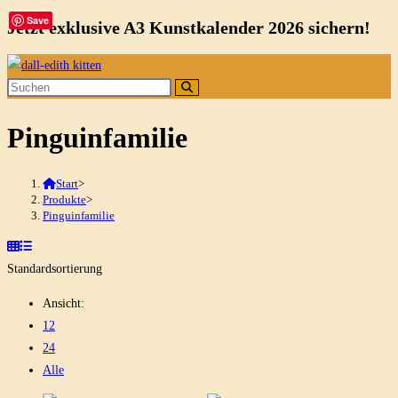
Save
Jetzt exklusive A3 Kunstkalender 2026 sichern!
Zum
Inhalt
springen
Pinguinfamilie
Start
>
Produkte
>
Pinguinfamilie
Standardsortierung
Ansicht:
12
24
Alle