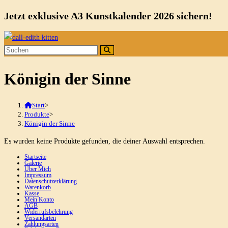
Jetzt exklusive A3 Kunstkalender 2026 sichern!
Zum
Inhalt
springen
Königin der Sinne
Start
>
Produkte
>
Königin der Sinne
Es wurden keine Produkte gefunden, die deiner Auswahl entsprechen.
Startseite
Galerie
Über Mich
Impressum
Datenschutzerklärung
Warenkorb
Kasse
Mein Konto
AGB
Widerrufsbelehrung
Versandarten
Zahlungsarten