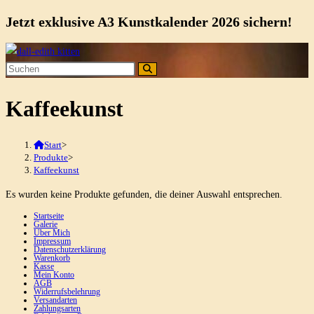
Jetzt exklusive A3 Kunstkalender 2026 sichern!
Zum
Inhalt
springen
Kaffeekunst
Start
>
Produkte
>
Kaffeekunst
Es wurden keine Produkte gefunden, die deiner Auswahl entsprechen.
Startseite
Galerie
Über Mich
Impressum
Datenschutzerklärung
Warenkorb
Kasse
Mein Konto
AGB
Widerrufsbelehrung
Versandarten
Zahlungsarten