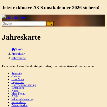
Jetzt exklusive A3 Kunstkalender 2026 sichern!
Zum
Inhalt
springen
Jahreskarte
Start
>
Produkte
>
Jahreskarte
Es wurden keine Produkte gefunden, die deiner Auswahl entsprechen.
Startseite
Galerie
Über Mich
Impressum
Datenschutzerklärung
Warenkorb
Kasse
Mein Konto
AGB
Widerrufsbelehrung
Versandarten
Zahlungsarten