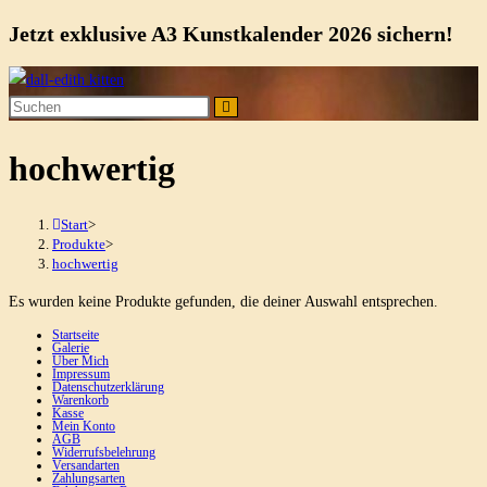
Jetzt exklusive A3 Kunstkalender 2026 sichern!
Zum
Inhalt
springen
hochwertig
Start
>
Produkte
>
hochwertig
Es wurden keine Produkte gefunden, die deiner Auswahl entsprechen.
Startseite
Galerie
Über Mich
Impressum
Datenschutzerklärung
Warenkorb
Kasse
Mein Konto
AGB
Widerrufsbelehrung
Versandarten
Zahlungsarten