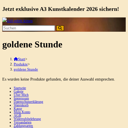
Jetzt exklusive A3 Kunstkalender 2026 sichern!
Zum
Inhalt
springen
goldene Stunde
Start
>
Produkte
>
goldene Stunde
Es wurden keine Produkte gefunden, die deiner Auswahl entsprechen.
Startseite
Galerie
Über Mich
Impressum
Datenschutzerklärung
Warenkorb
Kasse
Mein Konto
AGB
Widerrufsbelehrung
Versandarten
Zahlungsarten