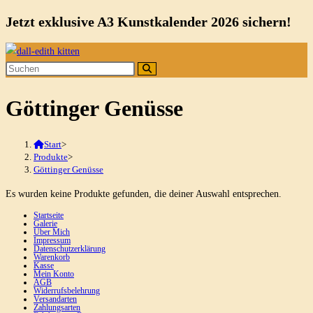
Jetzt exklusive A3 Kunstkalender 2026 sichern!
Zum
Inhalt
springen
Göttinger Genüsse
Start
>
Produkte
>
Göttinger Genüsse
Es wurden keine Produkte gefunden, die deiner Auswahl entsprechen.
Startseite
Galerie
Über Mich
Impressum
Datenschutzerklärung
Warenkorb
Kasse
Mein Konto
AGB
Widerrufsbelehrung
Versandarten
Zahlungsarten