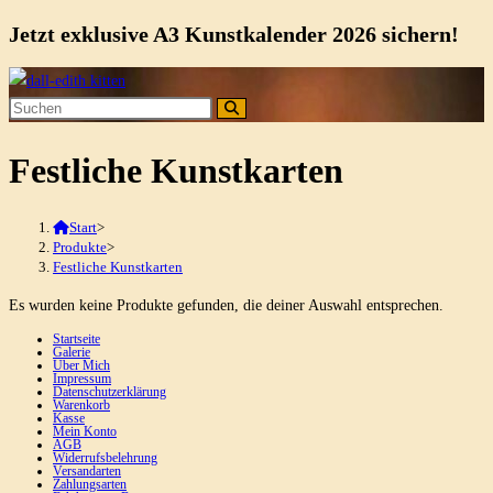
Jetzt exklusive A3 Kunstkalender 2026 sichern!
Zum
Inhalt
springen
Festliche Kunstkarten
Start
>
Produkte
>
Festliche Kunstkarten
Es wurden keine Produkte gefunden, die deiner Auswahl entsprechen.
Startseite
Galerie
Über Mich
Impressum
Datenschutzerklärung
Warenkorb
Kasse
Mein Konto
AGB
Widerrufsbelehrung
Versandarten
Zahlungsarten