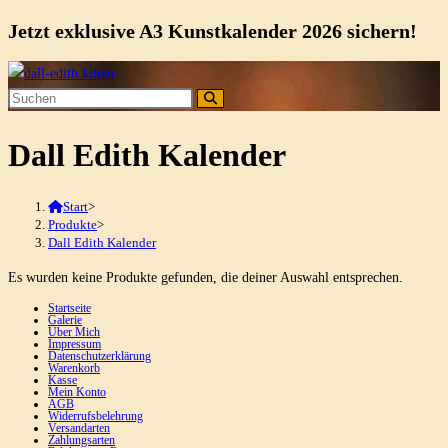
Jetzt exklusive A3 Kunstkalender 2026 sichern!
Zum
Inhalt
springen
Dall Edith Kalender
Start
>
Produkte
>
Dall Edith Kalender
Es wurden keine Produkte gefunden, die deiner Auswahl entsprechen.
Startseite
Galerie
Über Mich
Impressum
Datenschutzerklärung
Warenkorb
Kasse
Mein Konto
AGB
Widerrufsbelehrung
Versandarten
Zahlungsarten