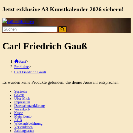
Jetzt exklusive A3 Kunstkalender 2026 sichern!
Zum
Inhalt
springen
Carl Friedrich Gauß
Start
>
Produkte
>
Carl Friedrich Gauß
Es wurden keine Produkte gefunden, die deiner Auswahl entsprechen.
Startseite
Galerie
Über Mich
Impressum
Datenschutzerklärung
Warenkorb
Kasse
Mein Konto
AGB
Widerrufsbelehrung
Versandarten
Zahlungsarten